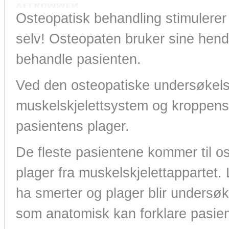
VELKOMMEN
VELKOMMEN
VELKOMMEN
VELKOMMEN
VELKOMMEN
VELKOMMEN
VELKOMMEN
VELKOMMEN
VELKOMMEN
VELKOMMEN
VELKOMMEN
Osteopatisk behandling stimulerer
selv! Osteopaten bruker sine hend
behandle pasienten.
Ved den osteopatiske undersøkelse
muskelskjelettsystem og kroppens
pasientens plager.
De fleste pasientene kommer til o
plager fra muskelskjelettappartet.
ha smerter og plager blir undersøkt
som anatomisk kan forklare pasien