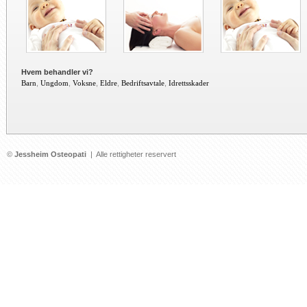
Hvem behandler vi?
Barn
,
Ungdom
,
Voksne
,
Eldre
,
Bedriftsavtale
,
Idrettsskader
©
Jessheim Osteopati
| Alle rettigheter reservert